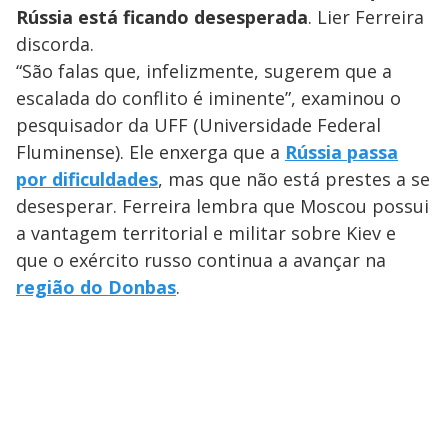
y
Rússia está ficando desesperada
. Lier Ferreira
discorda.
M
V
u
d
“São falas que, infelizmente, sugerem que a
o
escalada do conflito é iminente”, examinou o
i
pesquisador da UFF (Universidade Federal
Fluminense). Ele enxerga que a
Rússia passa
por dificuldades
, mas que não está prestes a se
d
desesperar. Ferreira lembra que Moscou possui
a vantagem territorial e militar sobre Kiev e
e
que o exército russo continua a avançar na
região do Donbas
.
o