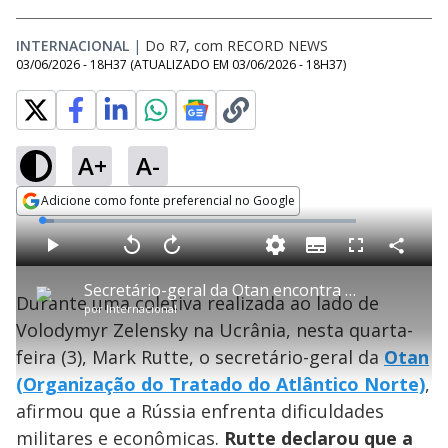
INTERNACIONAL
|
Do R7, com RECORD NEWS
03/06/2026 - 18H37
(ATUALIZADO EM
03/06/2026 - 18H37
)
A+
A-
Adicione como fonte preferencial no Google
Opens in new window
L
o
a
S
d
u
C
P
V
A
P
F
e
b
o
l
o
v
u
d
t
m
a
l
a
l
:
Secretário-geral da Otan encontra Zelensky na Ucrânia
i
p
y
t
n
l
3
Durante uma coletiva realizada ao lado de
t
a
a
ç
s
.
por
Internacional
l
r
r
a
c
7
e
t
1
r
l
r
4
Volodymyr Zelensky na Ucrânia, nesta quarta-
s
i
0
1
e
%
l
s
0
e
h
feira (3), Mark Rutte, o secretário-geral da
e
s
n
Otan
a
g
e
r
u
g
(Organização do Tratado do Atlântico Norte)
,
n
u
a
d
n
o
d
afirmou que a Rússia enfrenta dificuldades
s
o
s
militares e econômicas.
Rutte declarou que a