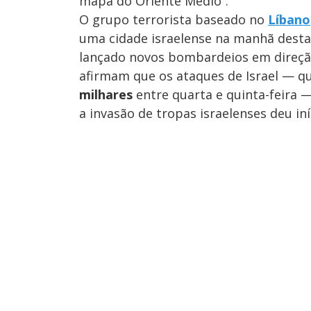
mapa do Oriente Médio”.
O grupo terrorista baseado no
Líbano
uma cidade israelense na manhã desta s
M
lançado novos bombardeios em direção 
u
d
o
afirmam que os ataques de Israel — q
milhares
entre quarta e quinta-feira 
a invasão de tropas israelenses deu in