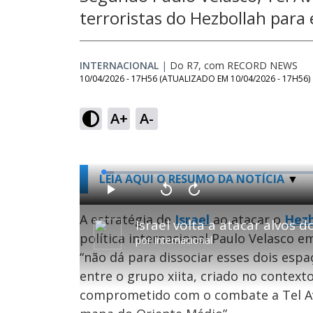
terroristas do Hezbollah para
INTERNACIONAL
|
Do R7, com RECORD NEWS
10/04/2026 - 17H56
(ATUALIZADO EM
10/04/2026 - 17H56
)
A+
A-
L
LEIA AQUI O RESUMO DA NOTÍCIA
o
a
d
P
V
A
e
l
o
v
d
a
l
a
A estratégia de
Israel
ao atacar o
Hezb
:
Israel volta a atacar alvos
y
t
n
2
a
ç
.
política internacional Paulo Velasco e
r
a
2
por
Internacional
1
r
9
0
1
%
“não dá para dissociar esses dois espa
s
0
e
s
g
e
entre o grupo xiita, criado no context
u
g
n
u
comprometido com o combate a Tel Aviv,
d
n
o
d
s
o
s