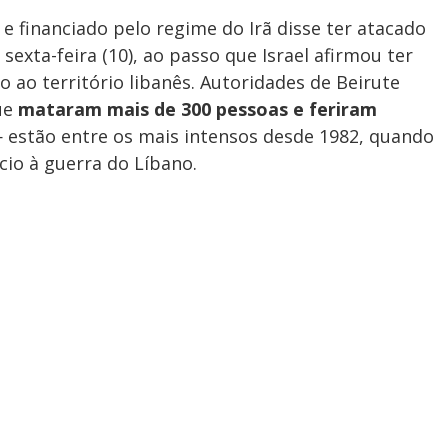
a
d
e
e
T
e financiado pelo regime do Irã disse ter atacado
i
exta-feira (10), ao passo que Israel afirmou ter
m
ao território libanês. Autoridades de Beirute
y
e
ue
mataram mais de 300 pessoas e feriram
— estão entre os mais intensos desde 1982, quando
V
ício à guerra do Líbano.
i
d
e