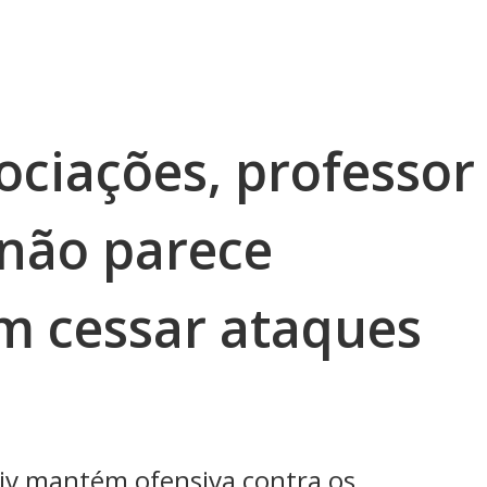
ociações, professor
 ‘não parece
em cessar ataques
viv mantém ofensiva contra os