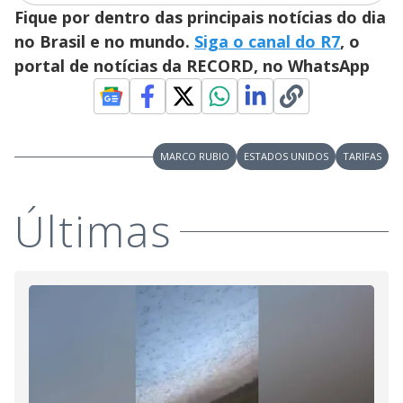
d
Fique por dentro das principais notícias do dia
e
no Brasil e no mundo.
Siga o canal do R7
, o
portal de notícias da RECORD, no WhatsApp
o
MARCO RUBIO
ESTADOS UNIDOS
TARIFAS
Últimas