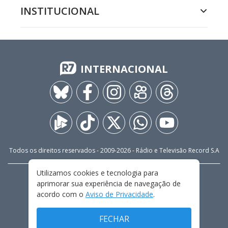
INSTITUCIONAL
INTERNACIONAL
Todos os direitos reservados - 2009-
2026
- Rádio e Televisão Record S.A
Utilizamos cookies e tecnologia para
CARREIRA
FALE CONOSCO
PRIVACIDADE
aprimorar sua experiência de navegação de
TERMOS E CONDIÇÕES DE USO
acordo com o
Aviso de Privacidade
.
FECHAR