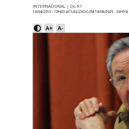
INTERNACIONAL
|
Do R7
10/04/2015 - 12H03
(ATUALIZADO EM
18/08/2025 - 03H59
)
A+
A-