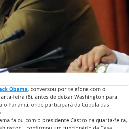
ack Obama
, conversou por telefone com o
uarta-feira (8), antes de deixar Washington para
ra o Panamá, onde participará da Cúpula das
.
ma falou com o presidente Castro na quarta-feira,
hington", confirmou um funcionário da Casa