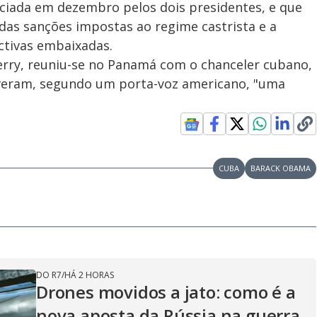
ciada em dezembro pelos dois presidentes, e que
as sanções impostas ao regime castrista e a
ctivas embaixadas.
erry, reuniu-se no Panamá com o chanceler cubano,
iveram, segundo um porta-voz americano, "uma
CUBA
BARACK OBAMA
DO R7
/
HÁ 2 HORAS
Drones movidos a jato: como é a
nova aposta da Rússia na guerra