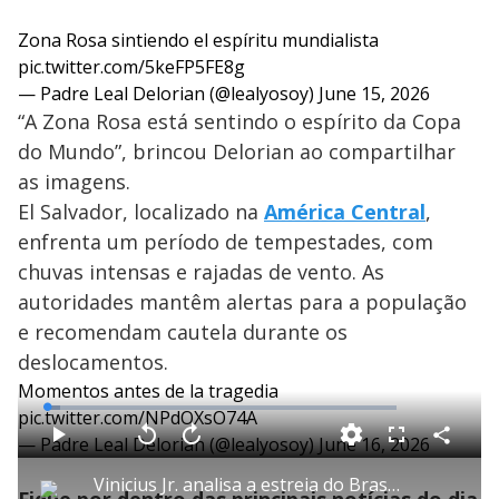
Zona Rosa sintiendo el espíritu mundialista
pic.twitter.com/5keFP5FE8g
— Padre Leal Delorian (@lealyosoy)
June 15, 2026
“A Zona Rosa está sentindo o espírito da Copa
do Mundo”, brincou Delorian ao compartilhar
as imagens.
El Salvador, localizado na
América Central
,
enfrenta um período de tempestades, com
chuvas intensas e rajadas de vento. As
autoridades mantêm alertas para a população
e recomendam cautela durante os
deslocamentos.
Momentos antes de la tragedia
L
pic.twitter.com/NPdOXsO74A
o
a
— Padre Leal Delorian (@lealyosoy)
June 16, 2026
d
C
P
V
A
P
F
e
o
l
o
v
u
d
m
a
l
a
l
:
Vinicius Jr. analisa a estreia do Brasil na Copa do Mundo
p
y
t
n
l
3
a
a
ç
s