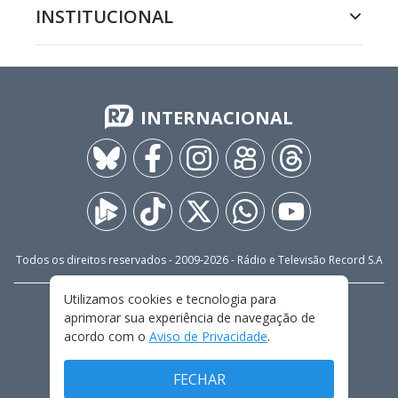
INSTITUCIONAL
INTERNACIONAL
Todos os direitos reservados - 2009-
2026
- Rádio e Televisão Record S.A
Utilizamos cookies e tecnologia para
CARREIRA
FALE CONOSCO
PRIVACIDADE
aprimorar sua experiência de navegação de
TERMOS E CONDIÇÕES DE USO
acordo com o
Aviso de Privacidade
.
FECHAR