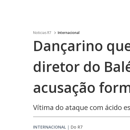
Noticias R7
Internacional
Dançarino qu
diretor do Bal
acusação form
Vítima do ataque com ácido e
INTERNACIONAL
|
Do R7