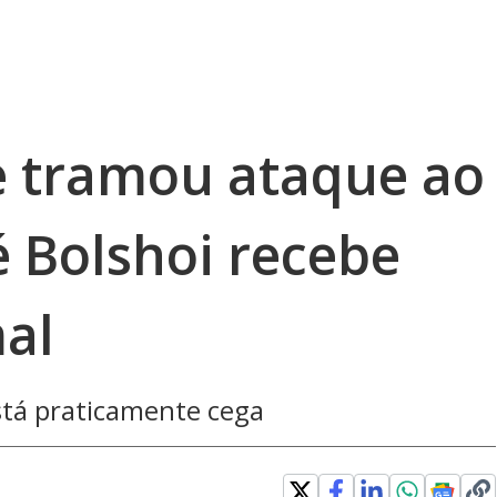
e tramou ataque ao
é Bolshoi recebe
al
stá praticamente cega