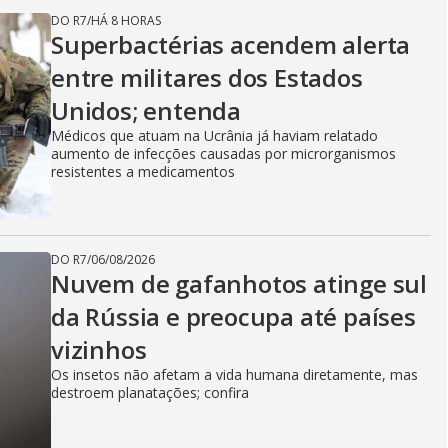
DO R7
/
HÁ 8 HORAS
Superbactérias acendem alerta
entre militares dos Estados
Unidos; entenda
Médicos que atuam na Ucrânia já haviam relatado
aumento de infecções causadas por microrganismos
resistentes a medicamentos
DO R7
/
06/08/2026
Nuvem de gafanhotos atinge sul
da Rússia e preocupa até países
vizinhos
Os insetos não afetam a vida humana diretamente, mas
destroem planatações; confira