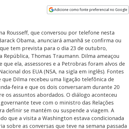
Adicione como fonte preferencial no Google
Opens in new window
ilma Rousseff, que conversou por telefone nesta
 Barack Obama, anunciará amanhã se confirma ou
s que tem prevista para o dia 23 de outubro,
 da República, Thomas Traumann. Dilma ameaçou
e que ela, assessores e a Petrobras foram alvos de
cional dos EUA (NSA, na sigla em inglês). Fontes
 que Dilma recebeu uma ligação telefônica de
nda-feira e que os dois conversaram durante 20
e os assuntos abordados. O diálogo aconteceu
 governante teve com o ministro das Relações
para definir se mantém ou suspende a viagem. A
ado que a visita a Washington estava condicionada
ria sobre as conversas que teve na semana passada