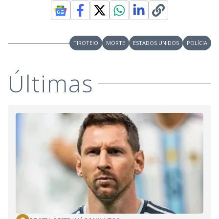
e
o
TIROTEIO
MORTE
ESTADOS UNIDOS
POLÍCIA
Últimas