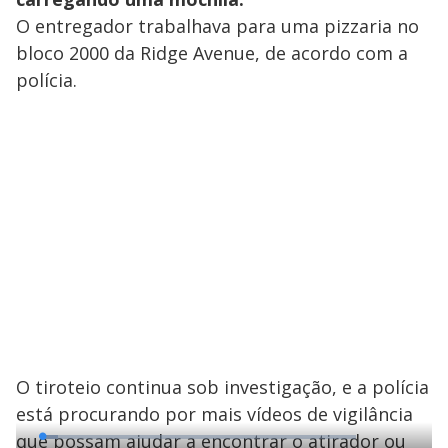
O entregador trabalhava para uma pizzaria no
bloco 2000 da Ridge Avenue, de acordo com a
polícia.
O tiroteio continua sob investigação, e a polícia
está procurando por mais vídeos de vigilância
que possam ajudar a encontrar o atirador ou
L