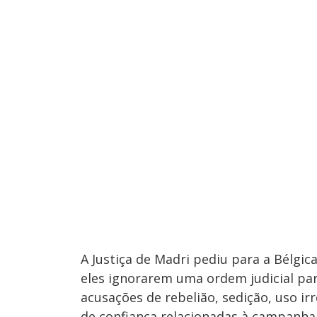
A Justiça de Madri pediu para a Bélgi
eles ignorarem uma ordem judicial p
acusações de rebelião, sedição, uso ir
de confiança relacionadas à campanha 