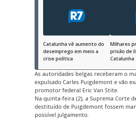
Catalunha vê aumento do
Milhares p
desemprego em meio a
prisão de l
crise política
Catalunha
As autoridades belgas receberam o ma
expulsado Carles Puigdemont e vão exa
promotor federal Eric Van Stite.
Na quinta-feira (2), a Suprema Corte
destituído de Puigdemont fossem man
possível julgamento.