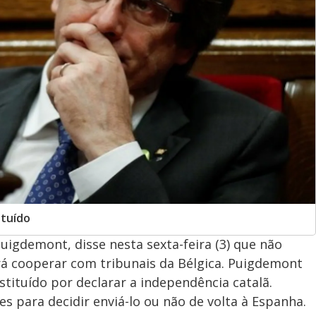
ituído
uigdemont, disse nesta sexta-feira (3) que não
irá cooperar com tribunais da Bélgica. Puigdemont
stituído por declarar a independência catalã.
s para decidir enviá-lo ou não de volta à Espanha.