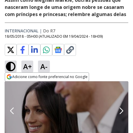
Assim como Meghan Markle, outras pessoas que
nasceram longe de uma origem nobre se casaram
com príncipes e princesas; relembre algumas delas
INTERNACIONAL
|
Do R7
18/05/2018 - 05H00
(ATUALIZADO EM
19/04/2024 - 18H09
)
A+
A-
Adicione como fonte preferencial no Google
Opens in new window