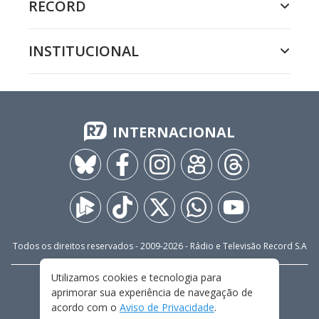
RECORD
INSTITUCIONAL
INTERNACIONAL
Todos os direitos reservados - 2009-
2026
- Rádio e Televisão Record S.A
Utilizamos cookies e tecnologia para
CARREIRA
FALE CONOSCO
PRIVACIDADE
aprimorar sua experiência de navegação de
TERMOS E CONDIÇÕES DE USO
acordo com o
Aviso de Privacidade
.