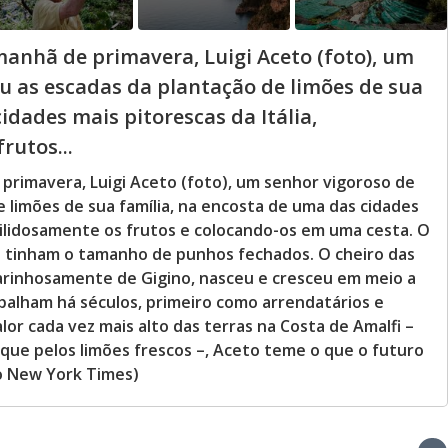
manhã de primavera, Luigi Aceto (foto), um
iu as escadas da plantação de limões de sua
idades mais pitorescas da Itália,
rutos...
 primavera, Luigi Aceto (foto), um senhor vigoroso de
e limões de sua família, na encosta de uma das cidades
abilidosamente os frutos e colocando-os em uma cesta. O
s tinham o tamanho de punhos fechados. O cheiro das
 carinhosamente de Gigino, nasceu e cresceu em meio a
abalham há séculos, primeiro como arrendatários e
or cada vez mais alto das terras na Costa de Amalfi –
 que pelos limões frescos –, Aceto teme o que o futuro
o New York Times)