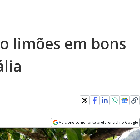
o limões em bons
ália
Adicione como fonte preferencial no Google
Opens in new window