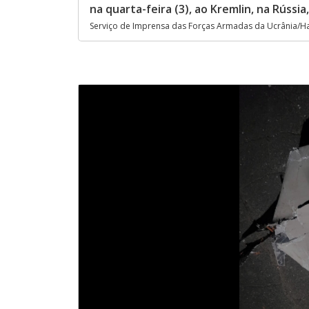
na quarta-feira (3), ao Kremlin, na Rússia
Serviço de Imprensa das Forças Armadas da Ucrânia/Ha