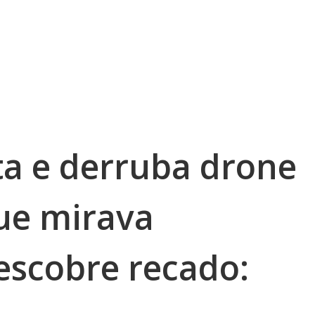
ta e derruba drone
que mirava
escobre recado: