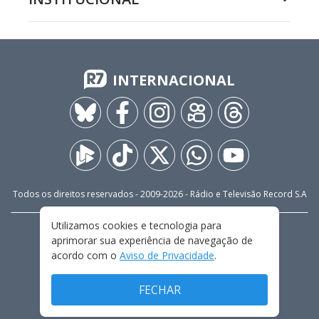
INTERNACIONAL
Todos os direitos reservados - 2009-
2026
- Rádio e Televisão Record S.A
Utilizamos cookies e tecnologia para
CARREIRA
FALE CONOSCO
PRIVACIDADE
aprimorar sua experiência de navegação de
TERMOS E CONDIÇÕES DE USO
acordo com o
Aviso de Privacidade
.
FECHAR