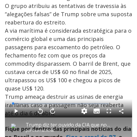
O grupo atribuiu as tentativas de travessia às
“alegações falsas” de Trump sobre uma suposta
reabertura do estreito.
A via marítima é considerada estratégica para o
comércio global e uma das principais
passagens para escoamento do petróleo. O
fechamento fez com que os preços da
commodity disparassem. O barril de Brent, que
custava cerca de US$ 60 no final de 2025,
ultrapassou os US$ 100 e chegou a picos de
quase US$ 120.
Trump ameaça destruir as usinas de energia
iranianas caso a passagem não seja reaberta
L
o
a
até o dia 6 de abril.
S
d
u
C
P
V
A
P
F
e
b
o
l
o
v
u
d
t
m
a
l
a
l
:
Trump diz ter ouvido da CIA que novo líder supremo do Irã é homossexual
i
p
y
t
n
l
5
Fique por dentro das principais notícias do dia
t
a
a
ç
s
.
por
Internacional
l
r
r
a
c
6
e
t
1
r
r
6
s
i