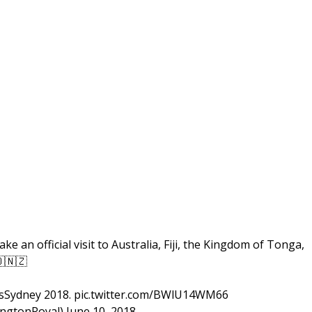
 an official visit to Australia, Fiji, the Kingdom of Tonga,
🇳🇿
tusSydney 2018.
pic.twitter.com/BWlU14WM66
ingtonRoyal)
June 10, 2018