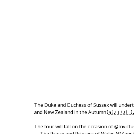
The Duke and Duchess of Sussex will undertake
and New Zealand in the Autumn 🇦🇺🇫🇯🇹
The tour will fall on the occasion of @Invic
— The Prince and Princess of Wales (@Kens