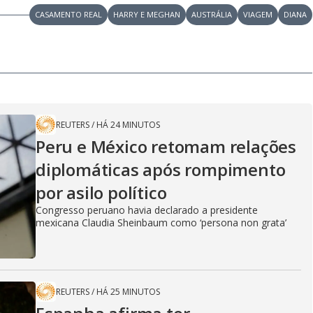
CASAMENTO REAL
HARRY E MEGHAN
AUSTRÁLIA
VIAGEM
DIANA
REUTERS
/
HÁ 24 MINUTOS
Peru e México retomam relações
diplomáticas após rompimento
por asilo político
Congresso peruano havia declarado a presidente
mexicana Claudia Sheinbaum como ‘persona non grata’
REUTERS
/
HÁ 25 MINUTOS