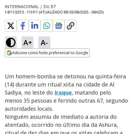
INTERNACIONAL
|
Do R7
14/11/2013 - 11H11
(ATUALIZADO EM
03/08/2025 - 06H25
)
A+
A-
Adicione como fonte preferencial no Google
Opens in new window
Um homem-bomba se detonou na quinta-feira
(14) durante um ritual xiita na cidade de Al
Sadiya, no leste do
Iraque
, matando pelo
menos 35 pessoas e ferindo outras 67, segundo
autoridades locais.
Ninguém assumiu de imediato a autoria do
atentado, ocorrido no último dia da Ashura,
ritual de dez dias em que os xiitas celebram a