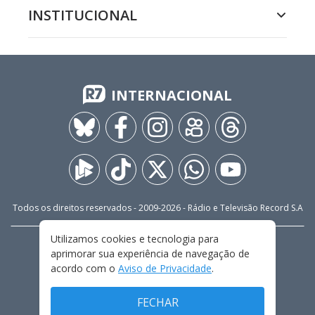
INSTITUCIONAL
INTERNACIONAL
Todos os direitos reservados - 2009-
2026
- Rádio e Televisão Record S.A
Utilizamos cookies e tecnologia para
CARREIRA
FALE CONOSCO
PRIVACIDADE
aprimorar sua experiência de navegação de
TERMOS E CONDIÇÕES DE USO
acordo com o
Aviso de Privacidade
.
FECHAR