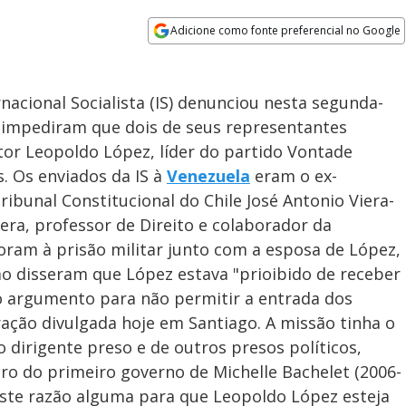
Adicione como fonte preferencial no Google
Opens in new window
ernacional Socialista (IS) denunciou nesta segunda-
s impediram que dois de seus representantes
itor Leopoldo López, líder do partido Vontade
. Os enviados da IS à
Venezuela
eram o ex-
ribunal Constitucional do Chile José Antonio Viera-
era, professor de Direito e colaborador da
foram à prisão militar junto com a esposa de López,
são disseram que López estava "prioibido de receber
mo argumento para não permitir a entrada dos
ração divulgada hoje em Santiago. A missão tinha o
 dirigente preso e de outros presos políticos,
stro do primeiro governo de Michelle Bachelet (2006-
xiste razão alguma para que Leopoldo López esteja