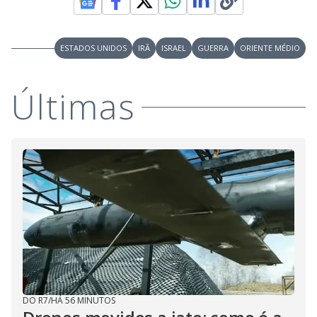
ESTADOS UNIDOS
IRÃ
ISRAEL
GUERRA
ORIENTE MÉDIO
Últimas
DO R7
/
HÁ 56 MINUTOS