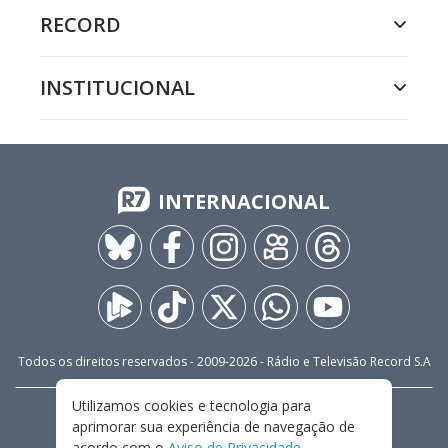
RECORD
INSTITUCIONAL
INTERNACIONAL
Todos os direitos reservados - 2009-
2026
- Rádio e Televisão Record S.A
Utilizamos cookies e tecnologia para
CARREIRA
FALE CONOSCO
PRIVACIDADE
aprimorar sua experiência de navegação de
TERMOS E CONDIÇÕES DE USO
acordo com o
Aviso de Privacidade
.