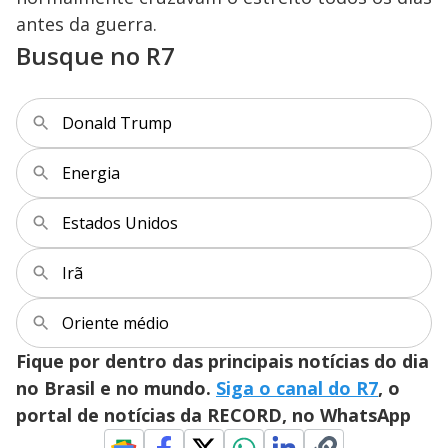
y
antes da guerra.
M
V
u
d
Busque no R7
o
i
Donald Trump
d
Energia
e
Estados Unidos
Irã
o
Oriente médio
Fique por dentro das principais notícias do dia
no Brasil e no mundo.
Siga o canal do R7
, o
portal de notícias da RECORD, no WhatsApp