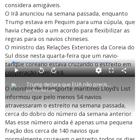
s
considera amigáveis.
y
O Irã anunciou na semana passada, enquanto
Trump estava em Pequim para uma cúpula, que
M
V
u
d
havia chegado a um acordo para flexibilizar as
o
regras para os navios chineses.
i
O ministro das Relações Exteriores da Coreia do
Sul disse nesta quarta-feira que um navio-
tanque coreano estava cruzando o estreito em
d
L
o
a
cooperação com o Irã.
d
C
P
V
A
P
F
e
o
l
o
v
u
d
m
e
a
l
a
l
:
Trump declara que EUA não precisam de 'favores dos chineses' para acabar com a guerra no Irã
p
y
t
n
l
6
O monitor de transporte marítimo Lloyd’s List
a
a
ç
s
.
por
Internacional
r
r
a
c
7
t
1
r
l
r
4
informou que pelo menos 54 navios
i
0
1
e
%
l
o
s
0
e
h
atravessaram o estreito na semana passada,
e
s
n
a
g
e
r
u
g
cerca do dobro do número da semana anterior.
n
u
a
d
n
o
d
Mas esse número ainda é apenas uma pequena
s
o
s
fração dos cerca de 140 navios que
normalmente cruzavam o estreito todos os dias