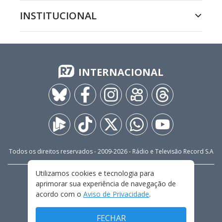
INSTITUCIONAL
INTERNACIONAL
Todos os direitos reservados - 2009-
2026
- Rádio e Televisão Record S.A
Utilizamos cookies e tecnologia para
CARREIRA
FALE CONOSCO
PRIVACIDADE
aprimorar sua experiência de navegação de
TERMOS E CONDIÇÕES DE USO
acordo com o
Aviso de Privacidade
.
FECHAR