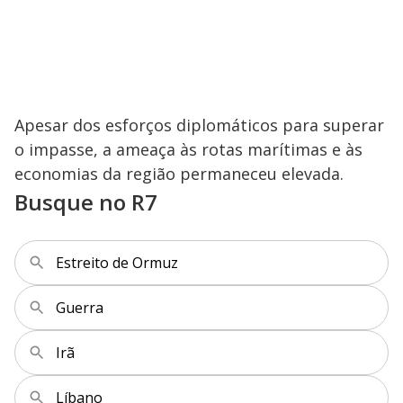
V
i
d
Apesar dos esforços diplomáticos para superar
e
o impasse, a ameaça às rotas marítimas e às
economias da região permaneceu elevada.
Busque no R7
o
Estreito de Ormuz
Guerra
Irã
Líbano