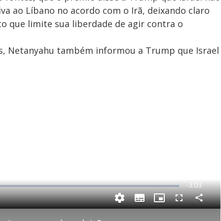
tiva ao Líbano no acordo com o Irã, deixando claro
 que limite sua liberdade de agir contra o
es, Netanyahu também informou a Trump que Israel
R
-
3:03
e
C
S
P
F
m
o
u
i
u
m
b
c
l
p
t
t
l