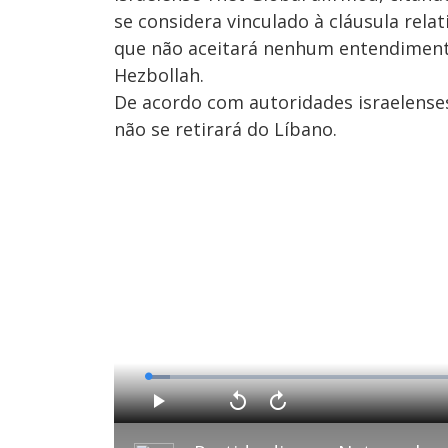
se considera vinculado à cláusula rela
que não aceitará nenhum entendimento
Hezbollah.
De acordo com autoridades israelens
não se retirará do Líbano.
L
o
a
d
P
V
A
e
l
o
v
d
a
l
a
:
y
t
n