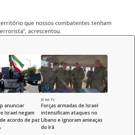
território que nossos combatentes tenham
errorista”, acrescentou.
L
JR NA TV
p anunciar
Forças armadas de Israel
 e Israel negam
intensificam ataques no
 de acordo de paz
Líbano e ignoram ameaças
A
do Irã