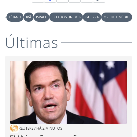
LÍBANO
IRÃ
ISRAEL
ESTADOS UNIDOS
GUERRA
ORIENTE MÉDIO
Últimas
REUTERS
/
HÁ 2 MINUTOS