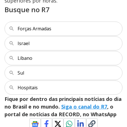
superiores por horas.
y
Busque no R7
M
V
u
d
o
Forças Armadas
i
Israel
d
Líbano
e
Sul
Hospitais
o
Fique por dentro das principais notícias do dia
no Brasil e no mundo.
Siga o canal do R7
, o
portal de notícias da RECORD, no WhatsApp