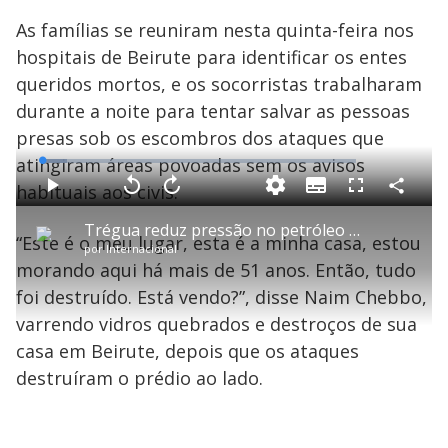
As famílias se reuniram nesta quinta-feira nos
hospitais de Beirute para identificar os entes
queridos mortos, e os socorristas trabalharam
durante a noite para tentar salvar as pessoas
presas sob os escombros dos ataques que
atingiram áreas povoadas sem os avisos
L
o
a
habituais aos civis.
S
d
u
C
P
V
A
P
F
e
b
o
l
o
v
u
d
t
m
a
l
a
l
:
Trégua reduz pressão no petróleo e impulsiona bolsas na Ásia
i
p
y
t
n
l
7
“Este é o meu lugar, esta é a minha casa, estou
t
a
a
ç
s
.
por
Internacional
l
r
r
a
c
9
e
t
1
r
l
r
4
morando aqui há mais de 51 anos. Então, tudo
s
i
0
1
e
%
l
s
0
e
h
foi destruído. Está vendo?”, disse Naim Chebbo,
e
s
n
a
g
e
r
u
g
varrendo vidros quebrados e destroços de sua
n
u
a
d
n
o
d
casa em Beirute, depois que os ataques
s
o
s
destruíram o prédio ao lado.
y
M
u