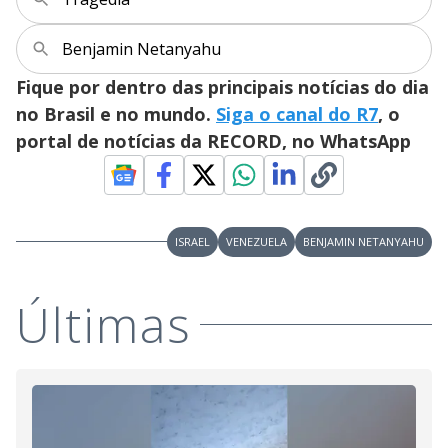
i
d
Benjamin Netanyahu
Fique por dentro das principais notícias do dia
e
no Brasil e no mundo.
Siga o canal do R7
, o
portal de notícias da RECORD, no WhatsApp
o
ISRAEL
VENEZUELA
BENJAMIN NETANYAHU
Últimas