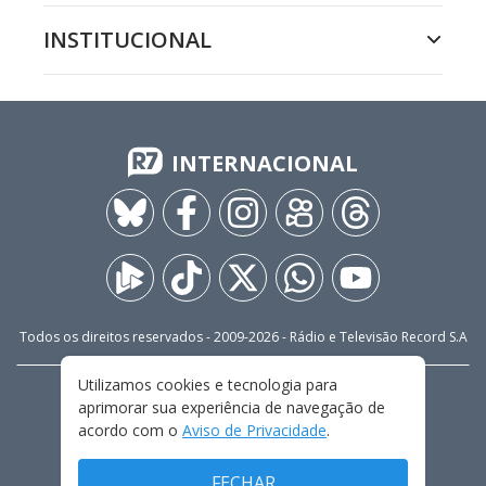
INSTITUCIONAL
INTERNACIONAL
Todos os direitos reservados - 2009-
2026
- Rádio e Televisão Record S.A
Utilizamos cookies e tecnologia para
CARREIRA
FALE CONOSCO
PRIVACIDADE
aprimorar sua experiência de navegação de
TERMOS E CONDIÇÕES DE USO
acordo com o
Aviso de Privacidade
.
FECHAR