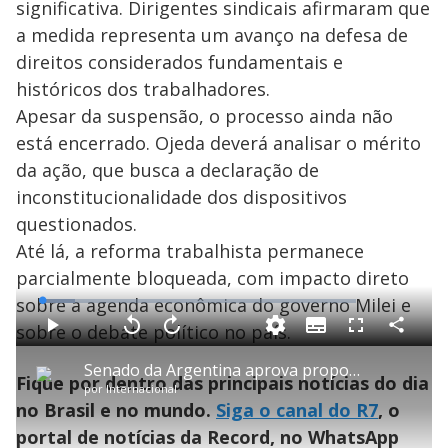
significativa. Dirigentes sindicais afirmaram que
a medida representa um avanço na defesa de
direitos considerados fundamentais e
históricos dos trabalhadores.
Apesar da suspensão, o processo ainda não
está encerrado. Ojeda deverá analisar o mérito
da ação, que busca a declaração de
inconstitucionalidade dos dispositivos
questionados.
Até lá, a reforma trabalhista permanece
parcialmente bloqueada, com impacto direto
sobre a agenda econômica do governo Milei e
L
o
a
sobre o debate político no país.
S
d
u
C
P
V
A
P
F
e
b
o
l
o
v
u
d
t
m
a
l
a
l
:
Senado da Argentina aprova proposta de redução da maioridade penal no país de 16 para 14 anos
i
p
y
t
n
l
1
Fique por dentro das principais notícias do dia
t
a
a
ç
s
0
por
Internacional
l
r
r
a
c
.
e
t
1
r
l
r
4
no Brasil e no mundo.
Siga o canal do R7
, o
s
i
0
1
e
5
l
s
0
e
%
h
portal de notícias da Record, no WhatsApp
e
s
n
a
g
e