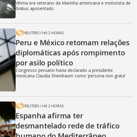
Vítima era veterano da Marinha americana e motorista de
ônibus aposentado
REUTERS
/
HÁ 2 HORAS
Peru e México retomam relações
diplomáticas após rompimento
por asilo político
Congresso peruano havia declarado a presidente
mexicana Claudia Sheinbaum como ‘persona non grata’
REUTERS
/
HÁ 2 HORAS
Espanha afirma ter
desmantelado rede de tráfico
humano do Mediterrâneo