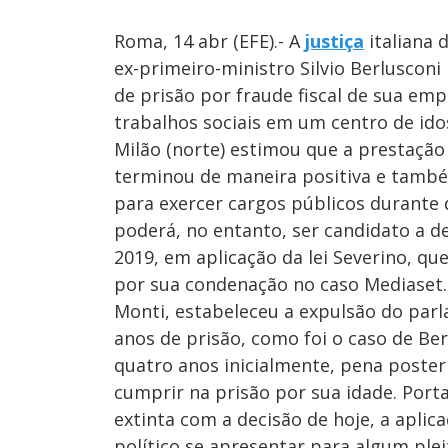
Roma, 14 abr (EFE).- A
justiça
italiana 
ex-primeiro-ministro Silvio Berluscon
de prisão por fraude fiscal de sua em
trabalhos sociais em um centro de idos
Milão (norte) estimou que a prestação 
terminou de maneira positiva e també
para exercer cargos públicos durante d
poderá, no entanto, ser candidato a
2019, em aplicação da lei Severino, q
por sua condenação no caso Mediaset.
Monti, estabeleceu a expulsão do par
anos de prisão, como foi o caso de Be
quatro anos inicialmente, pena poste
cumprir na prisão por sua idade. Porta
extinta com a decisão de hoje, a aplic
político se apresentar para algum ple