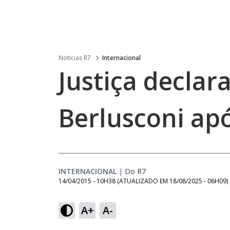
Noticias R7
Internacional
Justiça declar
Berlusconi apó
INTERNACIONAL
|
Do R7
14/04/2015 - 10H38
(ATUALIZADO EM
18/08/2025 - 06H09
)
A+
A-