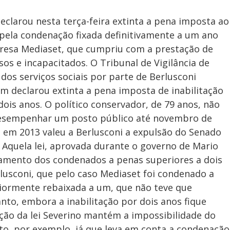
declarou nesta terça-feira extinta a pena imposta ao
i pela condenação fixada definitivamente a um ano
presa Mediaset, que cumpriu com a prestação de
os e incapacitados. O Tribunal de Vigilância de
dos serviços sociais por parte de Berlusconi
m declarou extinta a pena imposta de inabilitação
ois anos. O político conservador, de 79 anos, não
 desempenhar um posto público até novembro de
ue em 2013 valeu a Berlusconi a expulsão do Senado
 Aquela lei, aprovada durante o governo de Mario
lamento dos condenados a penas superiores a dois
rlusconi, que pelo caso Mediaset foi condenado a
riormente rebaixada a um, que não teve que
nto, embora a inabilitação por dois anos fique
ação da lei Severino mantém a impossibilidade do
ito, por exemplo, já que leva em conta a condenação