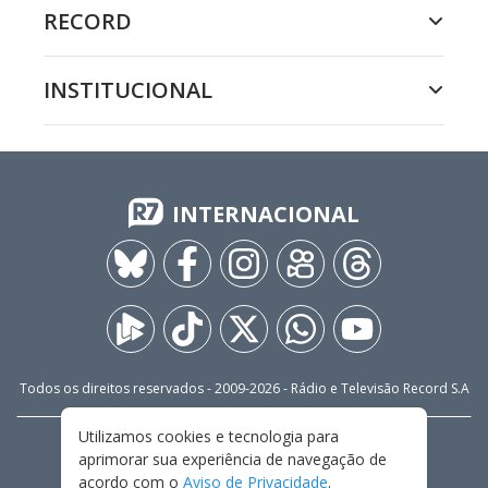
RECORD
INSTITUCIONAL
INTERNACIONAL
Todos os direitos reservados - 2009-
2026
- Rádio e Televisão Record S.A
Utilizamos cookies e tecnologia para
CARREIRA
FALE CONOSCO
PRIVACIDADE
aprimorar sua experiência de navegação de
TERMOS E CONDIÇÕES DE USO
acordo com o
Aviso de Privacidade
.