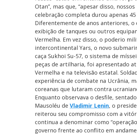
Otan”, mas que, “apesar disso, nossos
celebração completa durou apenas 45
Diferentemente de anos anteriores, o 
exibição de tanques ou outros equipa
Vermelha. Em vez disso, o poderio milit
intercontinental Yars, o novo submarin
caça Sukhoi Su-57, o sistema de míssei
peças de artilharia, foi apresentado a
Vermelha e na televisão estatal. Sold
experiência de combate na Ucrânia, m
coreanas que lutaram contra ucraniano
Enquanto observava o desfile, sentado
Mausoléu de
Vladimir Lenin
, o presid
reiterou seu compromisso com a vitóri
continua a denominar como “operação 
governo frente ao conflito em andame