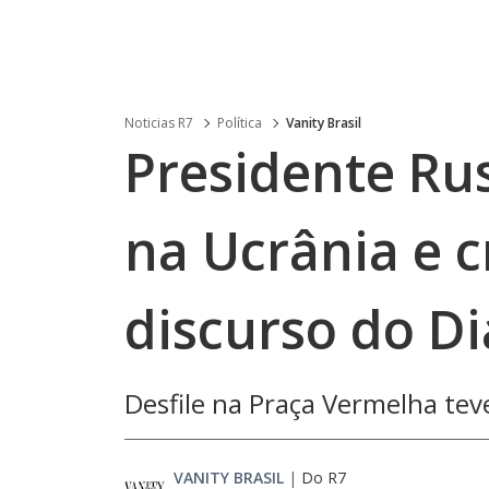
Noticias R7
Política
Vanity Brasil
Presidente Rus
na Ucrânia e c
discurso do Di
Desfile na Praça Vermelha te
VANITY BRASIL
|
Do R7