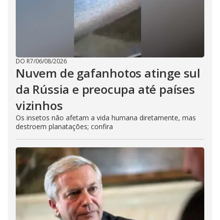
d
e
DO R7
/
06/08/2026
o
Nuvem de gafanhotos atinge sul
da Rússia e preocupa até países
vizinhos
Os insetos não afetam a vida humana diretamente, mas
destroem planatações; confira