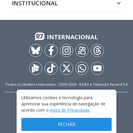
INSTITUCIONAL
INTERNACIONAL
Todos os direitos reservados - 2009-
2026
- Rádio e Televisão Record S.A
Utilizamos cookies e tecnologia para
CARREIRA
FALE CONOSCO
PRIVACIDADE
aprimorar sua experiência de navegação de
TERMOS E CONDIÇÕES DE USO
acordo com o
Aviso de Privacidade
.
FECHAR