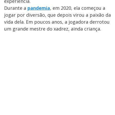
a
experiência.
d
n
o
d
s
o
Durante a
pandemia
, em 2020, ela começou a
s
y
jogar por diversão, que depois virou a paixão da
vida dela. Em poucos anos, a jogadora derrotou
M
um grande mestre do xadrez, ainda criança.
V
u
d
o
i
d
e
o