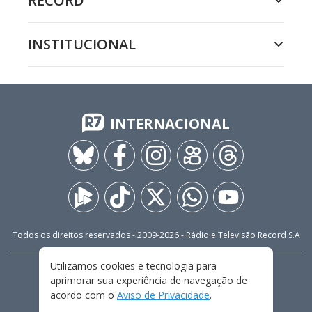
RECORD
INSTITUCIONAL
INTERNACIONAL
Todos os direitos reservados - 2009-
2026
- Rádio e Televisão Record S.A
Utilizamos cookies e tecnologia para
CARREIRA
FALE CONOSCO
PRIVACIDADE
aprimorar sua experiência de navegação de
TERMOS E CONDIÇÕES DE USO
acordo com o
Aviso de Privacidade
.