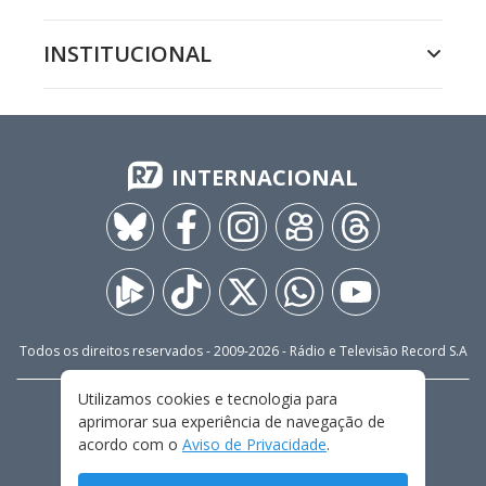
INSTITUCIONAL
INTERNACIONAL
Todos os direitos reservados - 2009-
2026
- Rádio e Televisão Record S.A
Utilizamos cookies e tecnologia para
CARREIRA
FALE CONOSCO
PRIVACIDADE
aprimorar sua experiência de navegação de
TERMOS E CONDIÇÕES DE USO
acordo com o
Aviso de Privacidade
.