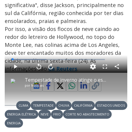
significativa", disse Jackson, principalmente no
sul da Califórnia, região conhecida por ter dias
ensolarados, praias e palmeiras.
Por isso, a visão dos flocos de neve caindo ao
redor do letreiro de Hollywood, no topo do
Monte Lee, nas colinas acima de Los Angeles,
deve ter encantado muitos dos moradores da
cidade, na última sexta-feira (24). As
L
o
a
informações são
da Reuters
.
d
C
P
V
A
P
F
e
o
l
o
v
u
d
m
a
l
a
l
:
Tempestade de inverno atinge o estado da Califórnia, nos EUA
p
y
t
n
l
3
a
a
ç
s
6
por
Notícias
r
r
a
c
.
t
1
r
l
r
5
i
0
1
e
1
l
s
0
e
%
h
e
s
n
a
g
e
r
u
g
CLIMA
TEMPESTADE
CHUVA
CALIFÓRNIA
ESTADOS UNIDOS
n
u
a
d
n
o
d
ENERGIA ELÉTRICA
NEVE
FRIO
CORTE NO ABASTECIMENTO
s
o
s
ENERGIA