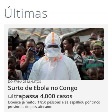
y
M
Últimas
V
u
d
o
i
d
e
o
DO R7
/
HÁ 25 MINUTOS
Surto de Ebola no Congo
ultrapassa 4.000 casos
Doença já matou 1.850 pessoas e se espalhou por cinco
províncias do país africano