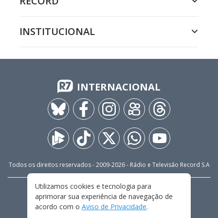
RECORD
INSTITUCIONAL
INTERNACIONAL
Todos os direitos reservados - 2009-
2026
- Rádio e Televisão Record S.A
Utilizamos cookies e tecnologia para
CARREIRA
FALE CONOSCO
PRIVACIDADE
aprimorar sua experiência de navegação de
TERMOS E CONDIÇÕES DE USO
acordo com o
Aviso de Privacidade
.