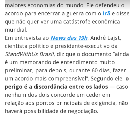
l
e
s
n
a
g
e
maiores economias do mundo. Ele defendeu o
r
u
g
n
u
a
acordo para encerrar a guerra com o
Irã
e disse
d
n
o
d
s
o
que não quer ver uma catástrofe econômica
s
y
mundial.
Em entrevista ao
News das 19h
, André Lajst,
M
cientista político e presidente-executivo da
V
u
d
o
StandWithUs Brasil
, diz que o documento “ainda
é um memorando de entendimento muito
i
preliminar, para depois, durante 60 dias, fazer
um acordo mais compreensível”. Segundo ele,
o
d
perigo é a discordância entre os lados
— caso
nenhum dos dois concorde em ceder em
e
relação aos pontos principais de exigência, não
haverá possibilidade de negociação.
o