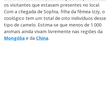
n
u
a
os visitantes que estavam presentes no local.
d
n
o
d
s
o
Com a chegada de Sophia, filha da fêmea Izzy, o
s
y
zoológico tem um total de oito indivíduos desse
tipo de camelo. Estima-se que menos de 1.000
M
animais ainda vivam livremente nas regiões da
V
u
d
o
Mongólia
e da
China
.
i
d
e
o