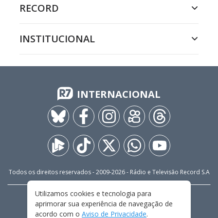
RECORD
INSTITUCIONAL
INTERNACIONAL
Todos os direitos reservados - 2009-
2026
- Rádio e Televisão Record S.A
Utilizamos cookies e tecnologia para
CARREIRA
FALE CONOSCO
PRIVACIDADE
aprimorar sua experiência de navegação de
TERMOS E CONDIÇÕES DE USO
acordo com o
Aviso de Privacidade
.