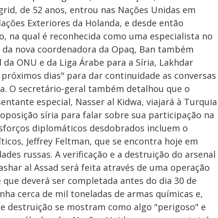
grid, de 52 anos, entrou nas Nações Unidas em
lações Exteriores da Holanda, e desde então
o, na qual é reconhecida como uma especialista no
o da nova coordenadora da Opaq, Ban também
 da ONU e da Liga Árabe para a Síria, Lakhdar
 próximos dias" para dar continuidade as conversas
a. O secretário-geral também detalhou que o
ntante especial, Nasser al Kidwa, viajará à Turquia
oposição síria para falar sobre sua participação na
esforços diplomáticos desdobrados incluem o
ticos, Jeffrey Feltman, que se encontra hoje em
des russas. A verificação e a destruição do arsenal
shar al Assad será feita através de uma operação
 e que deverá ser completada antes do dia 30 de
tenha cerca de mil toneladas de armas químicas e,
e e destruição se mostram como algo "perigoso" e