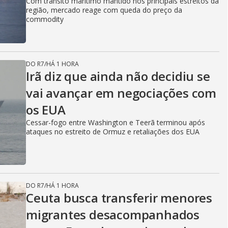
Com trânsito marítimo mantido nos principais estreitos da
região, mercado reage com queda do preço da
commodity
DO R7
/
HÁ 1 HORA
Irã diz que ainda não decidiu se
vai avançar em negociações com
os EUA
Cessar-fogo entre Washington e Teerã terminou após
ataques no estreito de Ormuz e retaliações dos EUA
DO R7
/
HÁ 1 HORA
Ceuta busca transferir menores
migrantes desacompanhados