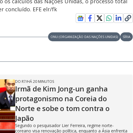
 os cálculos das Nações Unidas, o processo total
 concluído. EFE elr/fk
ONU (ORGANIZAÇÃO DAS NAÇÕES UNIDAS)
SÍRIA
DO R7
/
HÁ 20 MINUTOS
Irmã de Kim Jong-un ganha
protagonismo na Coreia do
Norte e sobe o tom contra o
Japão
Segundo o pesquisador Lier Ferreira, regime norte-
coreano visa renovação política, enquanto a Ásia enfrenta