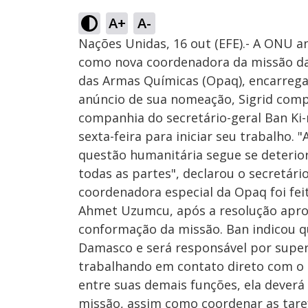
A+
A-
Nações Unidas, 16 out (EFE).- A ONU a
como nova coordenadora da missão da
das Armas Químicas (Opaq), encarrega
anúncio de sua nomeação, Sigrid com
companhia do secretário-geral Ban Ki-
sexta-feira para iniciar seu trabalho. "
questão humanitária segue se deterio
todas as partes", declarou o secretár
coordenadora especial da Opaq foi fei
Ahmet Uzumcu, após a resolução aprov
conformação da missão. Ban indicou qu
Damasco e será responsável por superv
trabalhando em contato direto com o 
entre suas demais funções, ela deverá
missão, assim como coordenar as taref