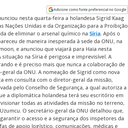
Adicione como fonte preferencial no Google
Opens in new window
nunciou nesta quarta-feira a holandesa Sigrid Kaag
s Nações Unidas e da Organização para a Proibição
da de eliminar o arsenal químico na
Síria
. Após o
pareceu de maneira inesperada à sede da ONU, na
moon, e anunciou que viajará para Haia nesta
A situação na Síria é perigosa e imprevisível. A
rando e é preciso mais que nunca a colaboração de
io-geral da ONU. A nomeação de Sigrid como nova
ta em consulta com o diretor-geral da missão,
ada pelo Conselho de Segurança, a qual autoriza a
e a diplomática holandesa terá seu escritório em
isionar todas as atividades da missão no terreno,
Uzumcu. O secretário-geral da ONU detalhou que,
 garantir o acesso e a segurança dos inspetores da
as de apoio logístico, comunicações, médicas e