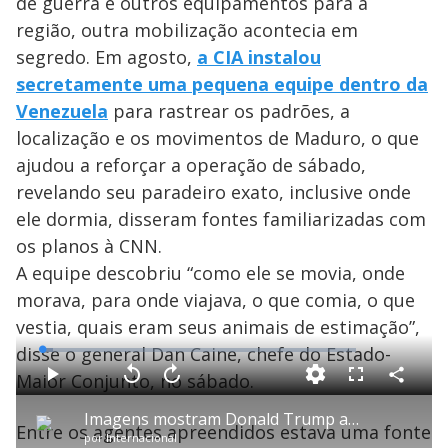
de guerra e outros equipamentos para a
região, outra mobilização acontecia em
segredo. Em agosto,
a CIA instalou
secretamente uma pequena equipe dentro da
Venezuela
para rastrear os padrões, a
localização e os movimentos de Maduro, o que
ajudou a reforçar a operação de sábado,
revelando seu paradeiro exato, inclusive onde
ele dormia, disseram fontes familiarizadas com
os planos à CNN.
A equipe descobriu “como ele se movia, onde
morava, para onde viajava, o que comia, o que
vestia, quais eram seus animais de estimação”,
disse o general Dan Caine, chefe do Estado-
L
o
a
Maior Conjunto, no sábado.
d
C
P
V
A
P
F
e
o
l
o
v
u
d
m
a
l
a
l
:
Imagens mostram Donald Trump acompanhando captura de Nicolás Maduro em tempo real
p
y
t
n
l
3
Entre os agentes apreendidos estava uma fonte
a
a
ç
s
.
por
Internacional
r
r
a
c
6