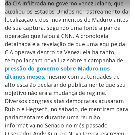
t
1
r
l
r
2
da CIA infiltrada no governo venezuelano, que
i
0
1
e
%
l
s
0
e
h
auxiliou os Estados Unidos no rastreamento da
e
s
n
a
g
e
r
u
g
localização e dos movimentos de Maduro antes
n
u
a
d
n
o
d
de sua captura, segundo uma fonte a par da
s
o
s
operação que falou à CNN. A cronologia
y
detalhada e a revelação de que uma equipe da
CIA operava dentro da Venezuela há tanto
M
V
u
d
tempo lançam nova luz sobre a campanha de
o
pressão do governo sobre Maduro nos
i
últimos meses,
mesmo com autoridades de
alto escalão declarando publicamente que seu
objetivo não era a mudança de regime.
d
Diversos congressistas democratas acusaram
Rubio e Hegseth, no sábado, de mentirem para
e
parlamentares durante uma reunião
informativa no Senado no mês passado.
O senador Andy Kim, de Nova Jersey, escreveu