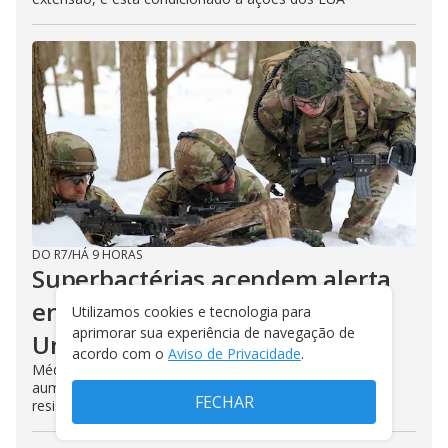
DO R7
/
HÁ 9 HORAS
Superbactérias acendem alerta
entre militares dos Estados
Utilizamos cookies e tecnologia para
aprimorar sua experiência de navegação de
Unidos; entenda
acordo com o
Aviso de Privacidade
.
Médicos que atuam na Ucrânia já haviam relatado
aumento de infecções causadas por microrganismos
FECHAR
resistentes a medicamentos