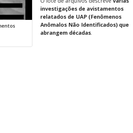
O lote de arquivos descreve
várias
investigações de avistamentos
relatados de UAP (Fenômenos
Anômalos Não Identificados) que
amentos
abrangem décadas
.