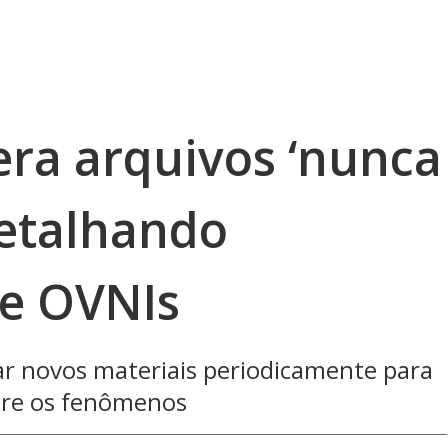
era arquivos ‘nunca
detalhando
de OVNIs
ar novos materiais periodicamente para
bre os fenômenos