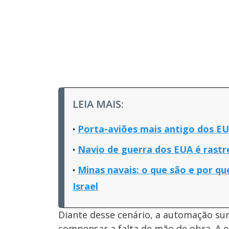
LEIA MAIS:
Porta-aviões mais antigo dos EU
Navio de guerra dos EUA é rastr
Minas navais: o que são e por qu
Israel
Diante desse cenário, a automação su
compensar a falta de mão de obra. A est