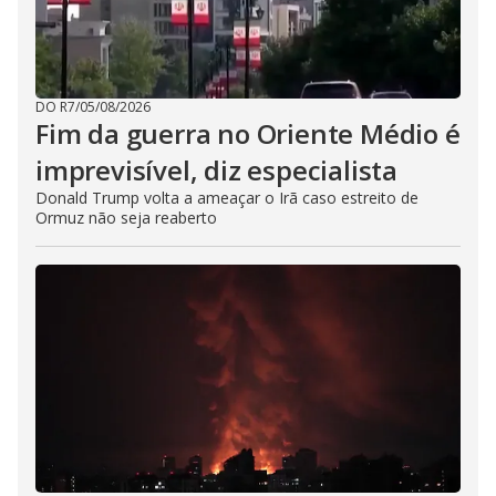
DO R7
/
05/08/2026
Fim da guerra no Oriente Médio é
imprevisível, diz especialista
Donald Trump volta a ameaçar o Irã caso estreito de
Ormuz não seja reaberto