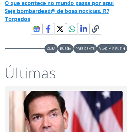
O que acontece no mundo passa por aqui
Seja bombardead@ de boas notícias. R7
Torpedos
CUBA
RÚSSIA
PRESIDENTE
VLADIMIR PUTIN
Últimas