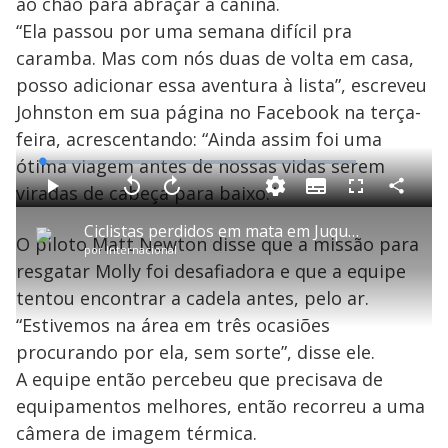
ao chão para abraçar a canina.
“Ela passou por uma semana difícil pra
caramba. Mas com nós duas de volta em casa,
posso adicionar essa aventura à lista”, escreveu
Johnston em sua página no Facebook na terça-
feira, acrescentando: “Ainda assim foi uma
ótima viagem antes de nossas vidas serem
L
o
a
viradas de cabeça para baixo.”
S
d
u
C
P
V
A
P
F
e
b
o
l
o
v
u
d
t
m
a
l
a
l
:
Ciclistas perdidos em mata em Juquitiba (SP) são resgatados após seis dias
i
p
y
t
n
l
1
O piloto Matt Newton disse que a missão para
t
a
a
ç
s
.
por
Internacional
l
r
r
a
c
3
e
t
1
r
l
r
4
resgatar Molly foi desafiadora e que a equipe
s
i
0
1
e
%
l
s
0
e
h
tentou encontrar a cadela antes, pelo ar.
e
s
n
a
g
e
r
u
g
“Estivemos na área em três ocasiões
n
u
a
d
n
o
d
procurando por ela, sem sorte”, disse ele.
s
o
s
A equipe então percebeu que precisava de
y
equipamentos melhores, então recorreu a uma
câmera de imagem térmica.
M
u