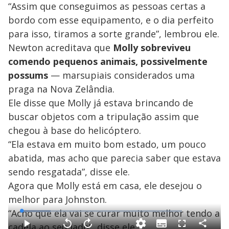
V
d
“Assim que conseguimos as pessoas certas a
o
bordo com esse equipamento, e o dia perfeito
i
para isso, tiramos a sorte grande”, lembrou ele.
Newton acreditava que
Molly sobreviveu
comendo pequenos animais, possivelmente
d
possums
— marsupiais considerados uma
praga na Nova Zelândia.
e
Ele disse que Molly já estava brincando de
buscar objetos com a tripulação assim que
o
chegou à base do helicóptero.
“Ela estava em muito bom estado, um pouco
abatida, mas acho que parecia saber que estava
sendo resgatada”, disse ele.
Agora que Molly está em casa, ele desejou o
melhor para Johnston.
“Acho que ela vai se curar muito melhor tendo a
L
o
a
cadela ao seu lado”, disse ele.
S
d