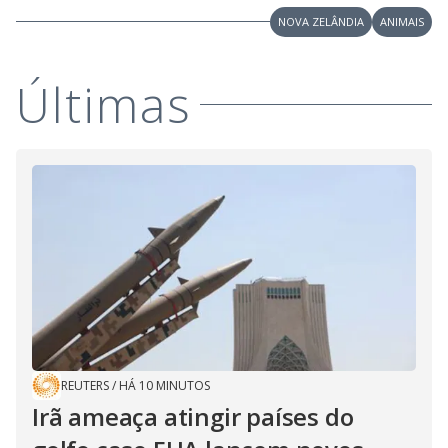
e
NOVA ZELÂNDIA
ANIMAIS
o
Últimas
REUTERS
/
HÁ 10 MINUTOS
Irã ameaça atingir países do