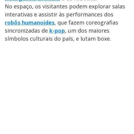
a
o
d
s
o
No espaço, os visitantes podem explorar salas
s
y
interativas e assistir às performances dos
robôs humanoides
, que fazem coreografias
M
sincronizadas de
k-pop
, um dos maiores
V
u
d
o
símbolos culturais do país, e lutam boxe.
i
d
e
o