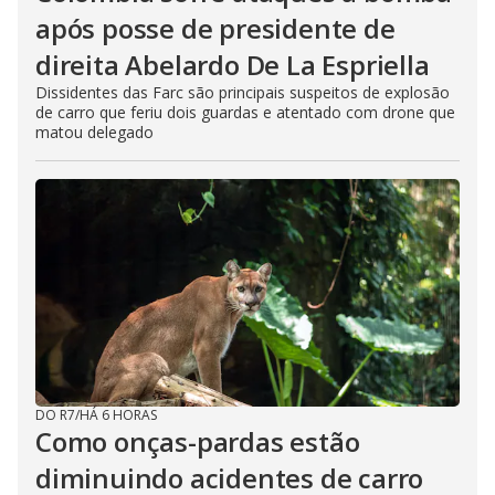
i
após posse de presidente de
d
direita Abelardo De La Espriella
Dissidentes das Farc são principais suspeitos de explosão
e
de carro que feriu dois guardas e atentado com drone que
matou delegado
o
DO R7
/
HÁ 6 HORAS
Como onças-pardas estão
diminuindo acidentes de carro