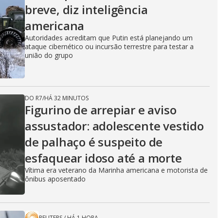
breve, diz inteligência
americana
Autoridades acreditam que Putin está planejando um
ataque cibernético ou incursão terrestre para testar a
união do grupo
DO R7
/
HÁ 32 MINUTOS
Figurino de arrepiar e aviso
assustador: adolescente vestido
de palhaço é suspeito de
esfaquear idoso até a morte
Vítima era veterano da Marinha americana e motorista de
ônibus aposentado
REUTERS
/
HÁ 1 HORA