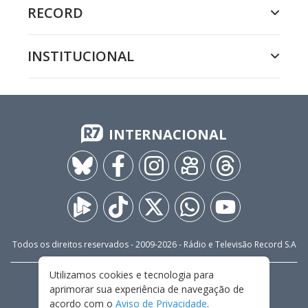
RECORD
INSTITUCIONAL
INTERNACIONAL
Todos os direitos reservados - 2009-
2026
- Rádio e Televisão Record S.A
Utilizamos cookies e tecnologia para
CARREIRA
FALE CONOSCO
PRIVACIDADE
aprimorar sua experiência de navegação de
TERMOS E CONDIÇÕES DE USO
acordo com o
Aviso de Privacidade
.