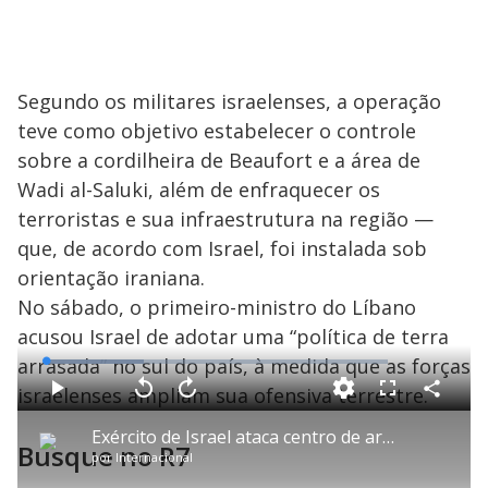
Segundo os militares israelenses, a operação
teve como objetivo estabelecer o controle
sobre a cordilheira de Beaufort e a área de
Wadi al-Saluki, além de enfraquecer os
terroristas e sua infraestrutura na região —
que, de acordo com Israel, foi instalada sob
orientação iraniana.
No sábado, o primeiro-ministro do Líbano
acusou Israel de adotar uma “política de terra
arrasada” no sul do país, à medida que as forças
L
o
a
israelenses ampliam sua ofensiva terrestre.
d
C
P
V
A
P
F
e
o
l
o
v
u
d
m
a
l
a
l
:
Exército de Israel ataca centro de artilharia dos terroristas do Hezbollah no sul do Líbano
p
y
t
n
l
2
Busque no R7
a
a
ç
s
8
por
Internacional
r
r
a
c
.
t
1
r
r
7
i
0
1
e
5