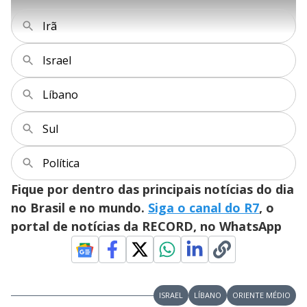
l
l
s
0
e
%
h
e
s
n
a
g
e
r
Irã
u
g
n
u
a
d
n
o
d
s
o
Israel
s
y
Líbano
M
V
u
d
Sul
o
i
Política
Fique por dentro das principais notícias do dia
d
no Brasil e no mundo.
Siga o canal do R7
, o
portal de notícias da RECORD, no WhatsApp
e
o
ISRAEL
LÍBANO
ORIENTE MÉDIO