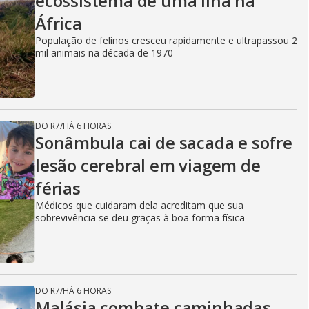
ecossistema de uma ilha na
África
População de felinos cresceu rapidamente e ultrapassou 2
mil animais na década de 1970
DO R7
/
HÁ 6 HORAS
Sonâmbula cai de sacada e sofre
lesão cerebral em viagem de
férias
Médicos que cuidaram dela acreditam que sua
sobrevivência se deu graças à boa forma física
DO R7
/
HÁ 6 HORAS
Malásia combate caminhadas