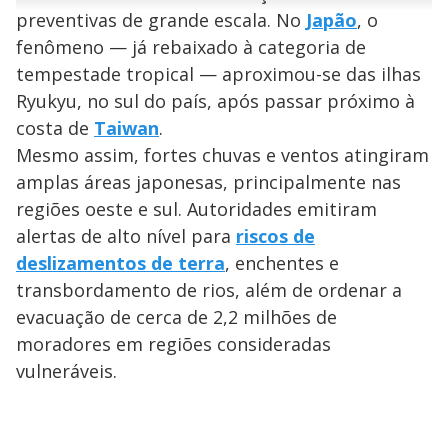
n
u
a
preventivas de grande escala. No
Japão
, o
d
n
o
d
s
o
fenômeno — já rebaixado à categoria de
s
y
tempestade tropical — aproximou-se das ilhas
Ryukyu, no sul do país, após passar próximo à
M
costa de
Taiwan
.
V
u
d
o
Mesmo assim, fortes chuvas e ventos atingiram
amplas áreas japonesas, principalmente nas
i
regiões oeste e sul. Autoridades emitiram
alertas de alto nível para
riscos de
d
deslizamentos de terra
, enchentes e
transbordamento de rios, além de ordenar a
e
evacuação de cerca de 2,2 milhões de
moradores em regiões consideradas
vulneráveis.
o