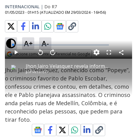
INTERNACIONAL
|
Do R7
01/05/2023 - 01H15
(ATUALIZADO EM
29/03/2024 - 16H56
)
A+
A-
L
o
a
Adicione como fonte preferencial no Google
d
C
P
V
A
P
F
e
o
l
o
v
u
Opens in new window
d
m
a
l
a
l
:
Jhon Jairo Velasquez revela informações sobre Pablo Escobar
p
y
t
n
l
0
Jhon Jairo Velasquez, conhecido como “Popeye”,
a
a
ç
s
.
por
RecordTV
r
r
a
c
7
t
1
r
l
r
7
o criminoso favorito de Pablo Escobar,
i
0
1
e
%
l
s
0
e
h
confessou crimes e contou, em detalhes, como
e
s
n
a
g
e
r
u
g
ele e Pablo planejava assassinatos. O criminoso
n
u
a
d
n
o
d
anda pelas ruas de Medellín, Colômbia, e é
s
o
s
reconhecido pelas pessoas, que pedem para
y
tirar foto.
M
u
d