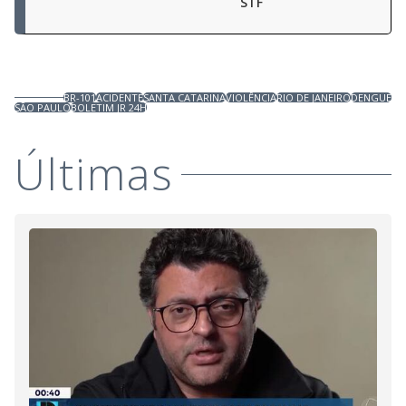
STF
BR-101
ACIDENTE
SANTA CATARINA
VIOLÊNCIA
RIO DE JANEIRO
DENGUE
SÃO PAULO
BOLETIM JR 24H
Últimas