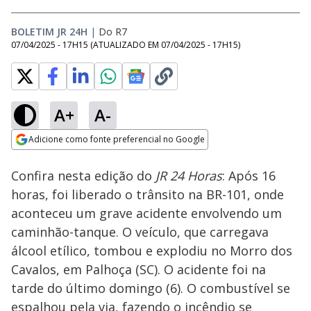
BOLETIM JR 24H
|
Do R7
07/04/2025 - 17H15
(ATUALIZADO EM
07/04/2025 - 17H15
)
A+
A-
Loaded
:
27.26%
Adicione como fonte preferencial no Google
Subtitles
Ativar
Som
Opens in new window
Confira nesta edição do
JR 24 Horas
: Após 16
horas, foi liberado o trânsito na BR-101, onde
aconteceu um grave acidente envolvendo um
caminhão-tanque. O veículo, que carregava
álcool etílico, tombou e explodiu no Morro dos
Cavalos, em Palhoça (SC). O acidente foi na
tarde do último domingo (6). O combustível se
espalhou pela via, fazendo o incêndio se